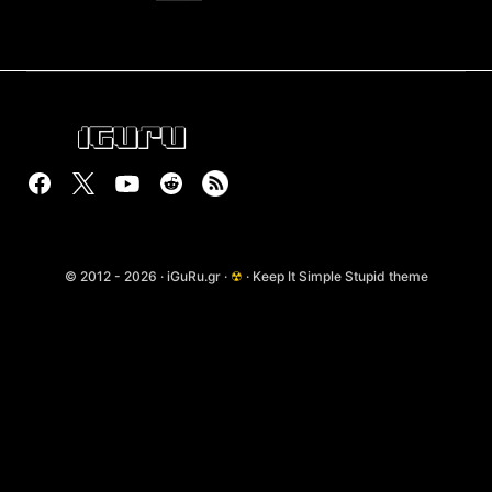
© 2012 - 2026 · iGuRu.gr ·
☢
· Keep It Simple Stupid theme