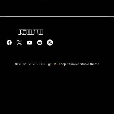
© 2012 - 2026 · iGuRu.gr ·
☢
· Keep It Simple Stupid theme