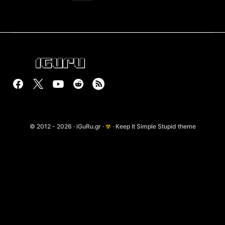
© 2012 - 2026 · iGuRu.gr ·
☢
· Keep It Simple Stupid theme