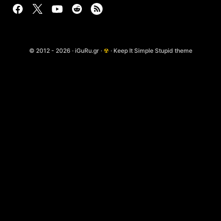
© 2012 - 2026 · iGuRu.gr ·
☢
· Keep It Simple Stupid theme