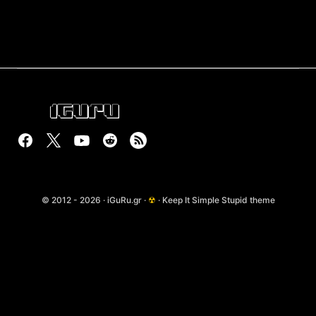
© 2012 - 2026 · iGuRu.gr ·
☢
· Keep It Simple Stupid theme