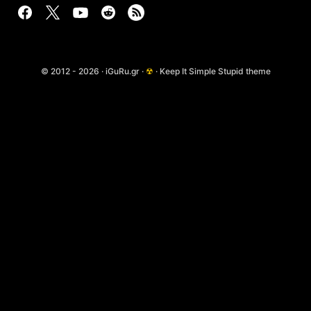
© 2012 - 2026 · iGuRu.gr ·
☢
· Keep It Simple Stupid theme