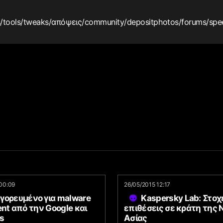
s
/tools
/tweaks
/απόψεις
/community
/depositphotos
/forums
/spe
00:09
26/05/2015 12:17
γορευμένο για malware
Kaspersky Lab: Στο
ent από την Google και
επιθέσεις σε κράτη της 
us
Ασίας