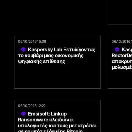
06/10/2016 15:06
06/10/2016 
Kaspersky Lab Ξετυλίγοντας
Kas
το κουβάρι μιας οικονομικής
RectorDe
ψηφιακής επίθεσης
αποκρυ
μολυσμέ
06/10/2016 12:22
Emsisoft: Linkup
Ransomware κλειδώνει
υπολογιστές και τους μετατρέπει
σε ρομπότ εξόρυξης Bitcoin