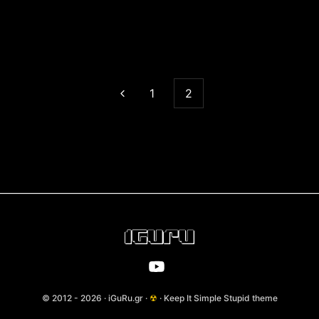
1
2
© 2012 - 2026 · iGuRu.gr ·
☢
· Keep It Simple Stupid theme