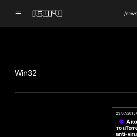
/new
Win32
23/07/2015 
Απα
το uTorr
anti-vir