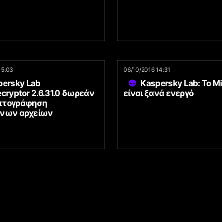
15:03
06/10/2016 14:31
persky Lab
Kaspersky Lab: To M
cryptor 2.6.31.0 δωρεάν
είναι ξανά ενεργό
πτογράφηση
νων αρχείων