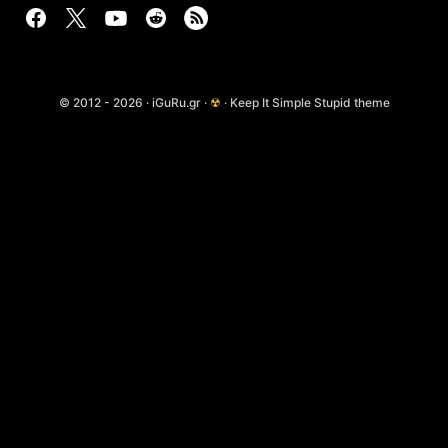
© 2012 - 2026 · iGuRu.gr ·
☢
· Keep It Simple Stupid theme