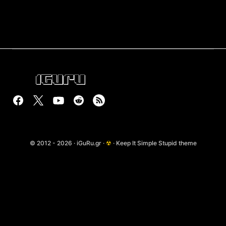
© 2012 - 2026 · iGuRu.gr ·
☢
· Keep It Simple Stupid theme