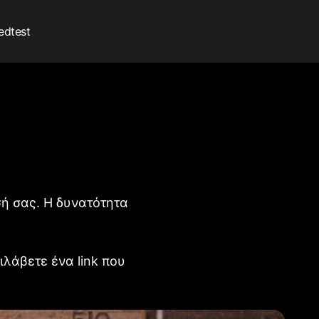
edtest
σή σας. Η δυνατότητα
λάβετε ένα link που