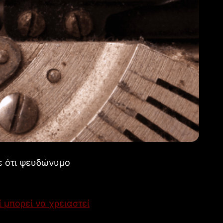
τε ότι ψευδώνυμο
 μπορεί να χρειαστεί