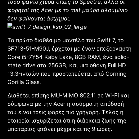
τόσο φανταχτερά όπως το Spectre, αλλά οι
φορητοί της Acer με το mat μαύρο αλουμίνιο
δεν φαίνονται άσχημοι.
Το πρώτο διαθέσιμο μοντέλο του Swift 7, το
SF713-51-M90J, έρχεται με έναν επεξεργαστή
Core i5-7Y54 Kaby Lake, 8GB RAM, ένα solid-
state drive στα 256GB, και μια οθόνη Full HD
13,3-ιντσών που προστατεύεται από Corning
Gorilla Glass.
Διαθέτει επίσης MU-MIMO 802.11 ac Wi-Fi και
σύμφωνα με την Acer η ασύρματη απόδοσή
του είναι τρεις φορές πιο γρήγορη. Τέλος η
εταιρεία ισχυρίζεται ότι η διάρκεια ζωής της
μπαταρίας φτάνει μέχρι και τις 9 ώρες.