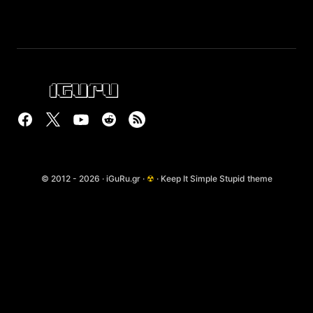
© 2012 - 2026 · iGuRu.gr ·
☢
· Keep It Simple Stupid theme