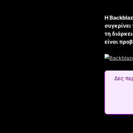
Η Backblaz
συγκρίνει 
τη διάρκει
είναι προ
Δες πε