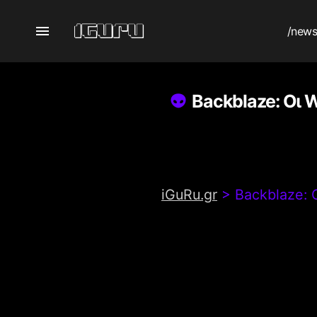
/new
Backblaze: Οι W
iGuRu.gr
>
Backblaze: 