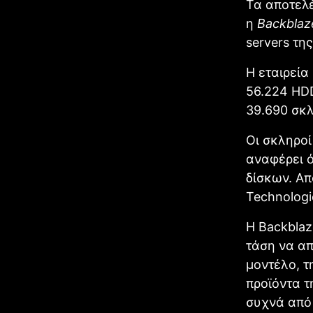
Τα αποτελέ
η
Backblaz
servers τη
Η εταιρεία
56.224 HD
39.690 σκλ
Οι σκληροί
αναφέρει 
δίσκων. Απ
Technologie
Η Backblaz
τάση να απ
μοντέλο, τ
προϊόντα τ
συχνά από 