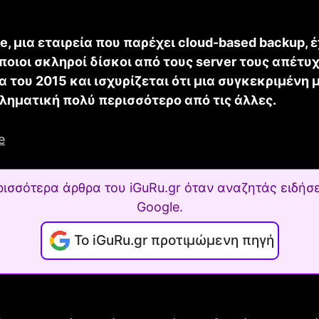
e, μια εταιρεία που παρέχει cloud-based backup, έ
ποιοι σκληροί δίσκοι από τους server τους απέτυ
α του 2015 και ισχυρίζεται ότι μια συγκεκριμένη
βληματική πολύ περισσότερο από τις άλλες.
ρισσότερα άρθρα του iGuRu.gr όταν αναζητάς ειδήσε
Google.
Το iGuRu.gr προτιμώμενη πηγή