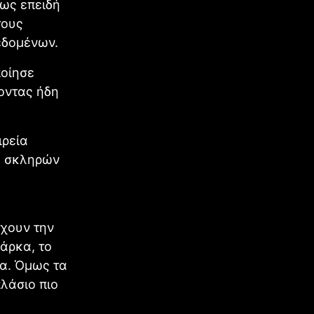
ίως επειδή
τους
δεδομένων.
ποίησε
οντας ήδη
ιρεία
ς σκληρών
έχουν την
άρκα, το
να. Όμως τα
πλάσιο πιο