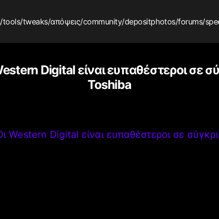
s
/tools
/tweaks
/απόψεις
/community
/depositphotos
/forums
/spe
estern Digital είναι ευπαθέστεροι σε σ
Toshiba
Οι Western Digital είναι ευπαθέστεροι σε σύγκρ