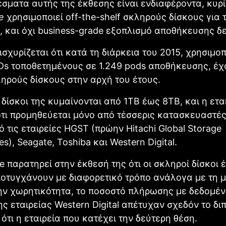
σματα αυτής της έκθεσης είναι ενδιαφέροντα, κυρ
e
χρησιμοποιεί off-the-shelf σκληρούς δίσκους για 
ς, και όχι business-grade εξοπλισμό αποθήκευσης 
 ισχυρίζεται ότι κατά τη διάρκεια του 2015, χρησιμο
Ds τοποθετημένους σε 1.249 pods αποθήκευσης, έχ
ηρούς δίσκους στην αρχή του έτους.
 δίσκοι της κυμαίνονται από 1TB έως 8TB, και η ετα
ότι προμηθεύεται μόνο από τέσσερις κατασκευαστέ
ό τις εταιρείες HGST (πρώην Hitachi Global Storage
s), Seagate, Toshiba και Western Digital.
e παρατηρεί στην έκθεσή της ότι οι σκληροί δίσκοι 
οτυγχάνουν με διαφορετικό τρόπο ανάλογα με τη μ
ην χωρητικότητα, το ποσοστό πλήρωσης με δεδομέ
ης εταιρείας Western Digital απέτυχαν σχεδόν το δι
ότι η εταιρεία που κατέχει την δεύτερη θέση.