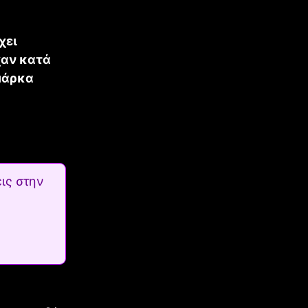
χει
χαν κατά
 μάρκα
ις στην