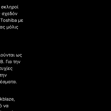
ι σκληροί
ς σχεδόν
 Toshiba με
ας μόλις
ιούνται ως
. Για την
τυχίες
την
λέσματα.
kblaze,
ό να