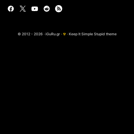
© 2012 - 2026 · iGuRu.gr ·
☢
· Keep It Simple Stupid theme