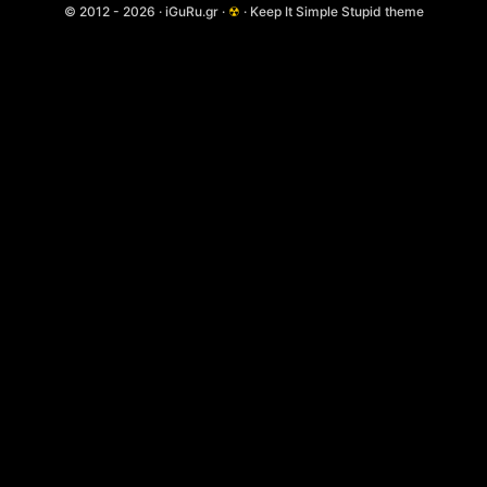
© 2012 - 2026 · iGuRu.gr ·
☢
· Keep It Simple Stupid theme