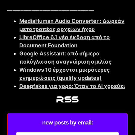
________________________________
MediaHuman Audio Converter : Δωρεάν
μετατροπέας αρχείων ήχου
LibreOffice 6.1 νέα έκδοση από το
Document Foundation
Google Assistant: από σήμερα
πολύγλωσση αναγνώριση ομιλίας
Windows 10 έρχονται μικρότερες
ενημερώσεις (quality updates)
Deepfakes για χορό: Όταν το AI χορεύει
new posts by email: