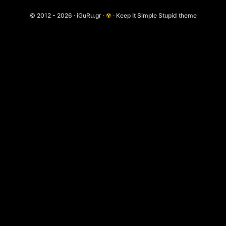
© 2012 - 2026 · iGuRu.gr ·
☢
· Keep It Simple Stupid theme