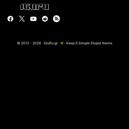
© 2012 - 2026 · iGuRu.gr ·
☢
· Keep It Simple Stupid theme