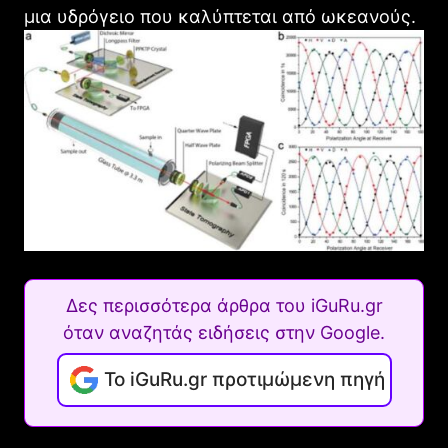
μια υδρόγειο που καλύπτεται από ωκεανούς.
Δες περισσότερα άρθρα του iGuRu.gr
όταν αναζητάς ειδήσεις στην Google.
Το iGuRu.gr προτιμώμενη πηγή