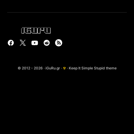
© 2012 - 2026 · iGuRu.gr ·
☢
· Keep It Simple Stupid theme