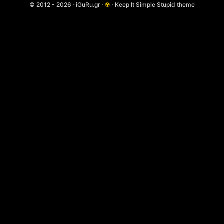
© 2012 - 2026 · iGuRu.gr ·
☢
· Keep It Simple Stupid theme