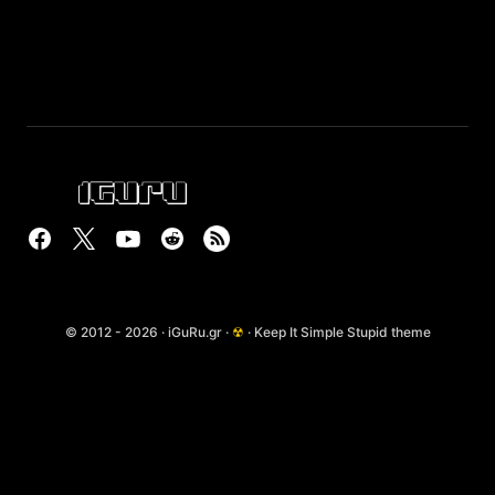
© 2012 - 2026 · iGuRu.gr ·
☢
· Keep It Simple Stupid theme