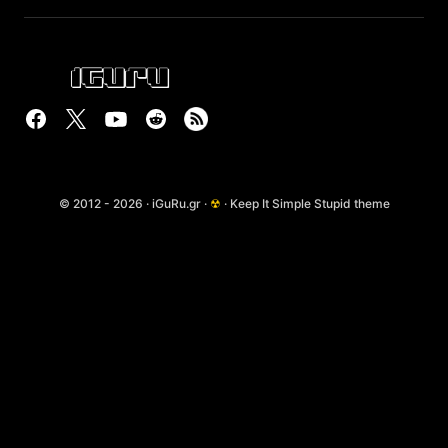
© 2012 - 2026 · iGuRu.gr ·
☢
· Keep It Simple Stupid theme