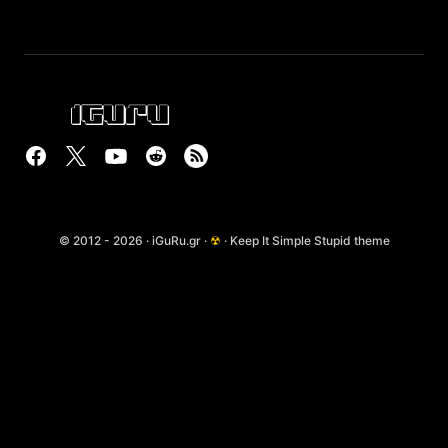
© 2012 - 2026 · iGuRu.gr ·
☢
· Keep It Simple Stupid theme