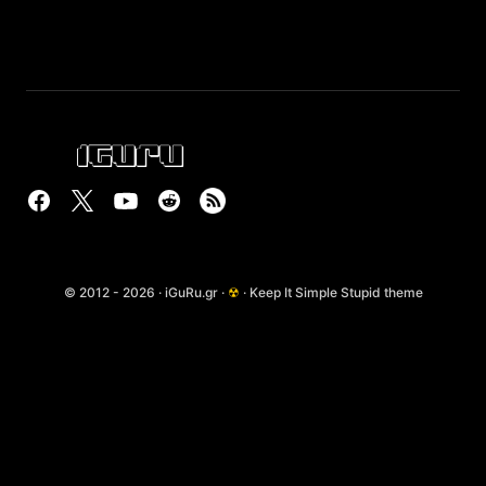
© 2012 - 2026 · iGuRu.gr ·
☢
· Keep It Simple Stupid theme