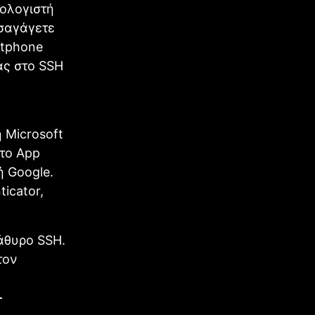
πολογιστή
ισαγάγετε
rtphone
ας στο SSH
 Microsoft
στο App
ή Google.
icator,
ράθυρο SSH.
τον
-