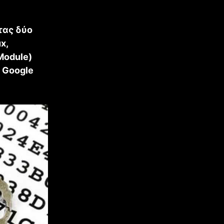
τας δύο
x,
Module)
ή Google