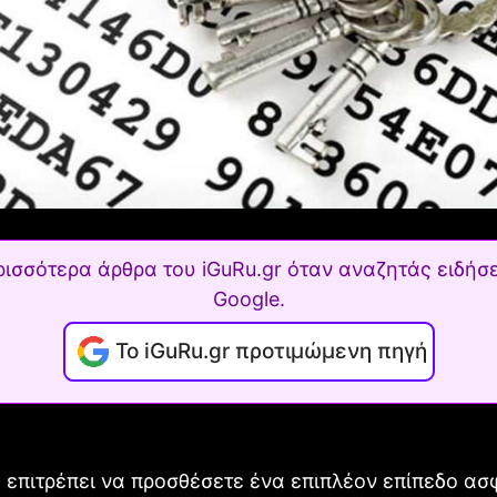
ρισσότερα άρθρα του iGuRu.gr όταν αναζητάς ειδήσε
Google.
Το iGuRu.gr προτιμώμενη πηγή
 επιτρέπει να προσθέσετε ένα επιπλέον επίπεδο ασ