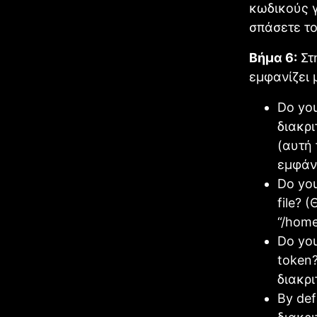
κωδικούς γ
σπάσετε το
Βήμα 6:
Στη
εμφανίζει 
Do you
διακρι
(αυτή 
εμφάν
Do you
file? 
“/home
Do you
token?
διακρι
By def