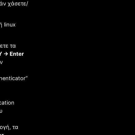
εάν χάσετε/
 linux
ετε τα
Y -> Enter
ν
henticator”
cation
υ
ογή, τα