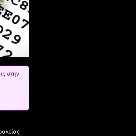
ις στην
φαλείας