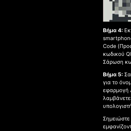
Βήμα 4:
Εκτ
smartphone
Code (Προ
κωδικού QR
Σάρωση κω
Βήμα 5:
Σα
για το όνο
εφαρμογή A
λαμβάνετε 
υπολογιστή
Σημειώστε 
εμφανίζοντ