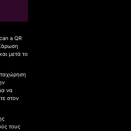
Scan a QR
 Σάρωση
και μετά το
αταχώρηση
ην
ια να
τε στον
ης
ούς τους