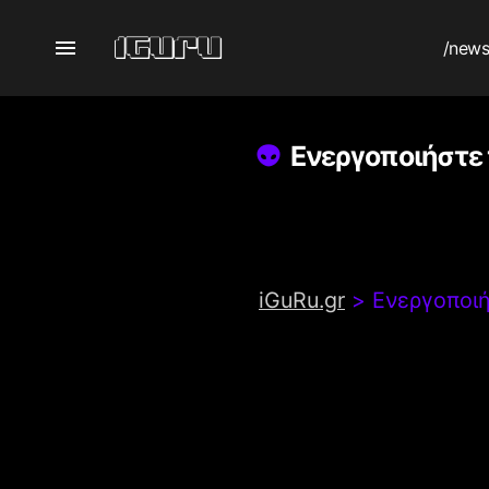
/new
Ενεργοποιήστε 
iGuRu.gr
>
Ενεργοποιή