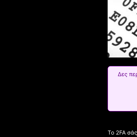
Δες πε
Το 2FA σάς