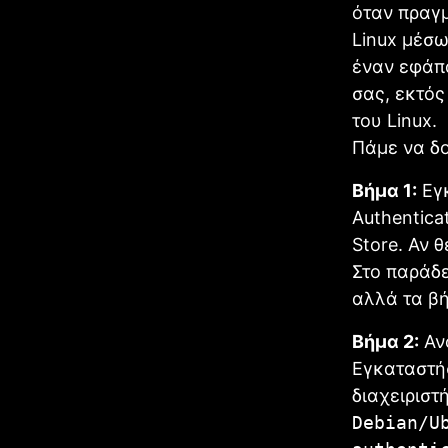
όταν πραγμ
Linux μέσω
έναν εφάπ
σας, εκτός
του Linux.
Πάμε να δ
Βήμα 1:
Εγκ
Authentica
Store. Αν 
Στο παράδε
αλλά τα βή
Βήμα 2:
Ανο
Εγκαταστήσ
διαχειριστ
Debian/U