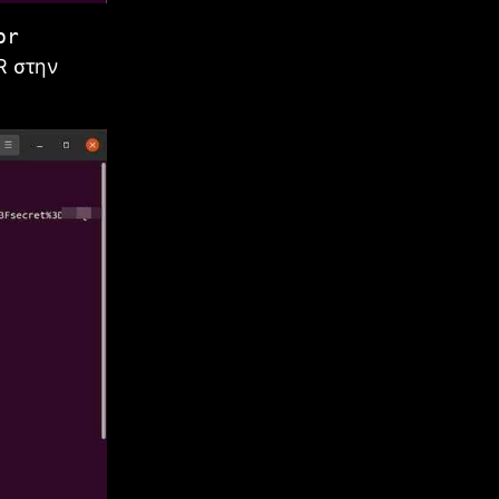
or
R στην