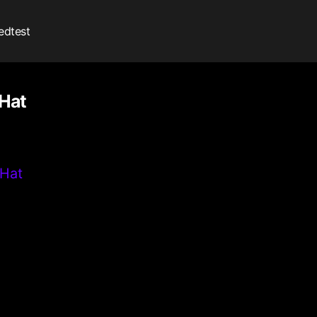
edtest
 Hat
 Hat