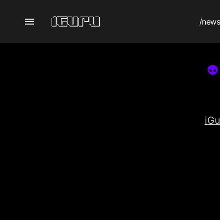
/new
iGu