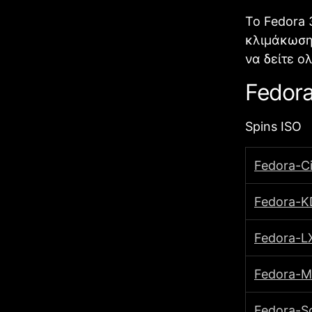
Το Fedora 
κλιμάκωση 
να δείτε 
Fedora
Spins ISO
Fedοra-C
Fedora-KD
Fedοra-LX
Fedοra-M
Fedοra-So