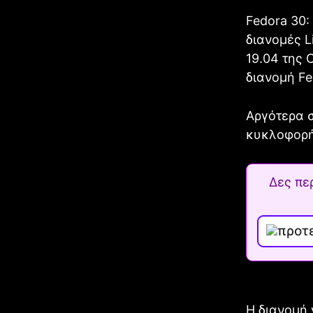
Fedora 30:
διανομές L
19.04 της 
διανομή Fe
Αργότερα σ
κυκλοφορήσ
Δες πε
Η διανομή 