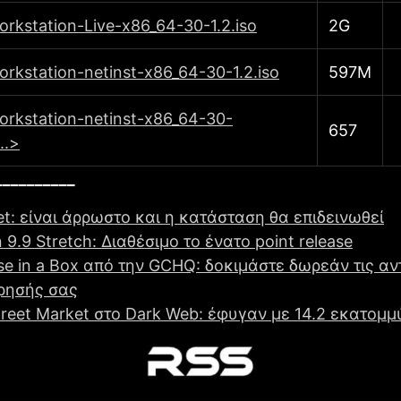
rkstation-Live-x86_64-30-1.2.iso
2G
rkstation-netinst-x86_64-30-1.2.iso
597M
orkstation-netinst-x86_64-30-
657
..>
__________
et: είναι άρρωστο και η κατάσταση θα επιδεινωθεί
 9.9 Stretch: Διαθέσιμο το ένατο point release
se in a Box από την GCHQ: δοκιμάστε δωρεάν τις αν
ίρησής σας
treet Market στο Dark Web: έφυγαν με 14.2 εκατομμ