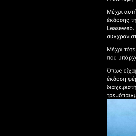
Μέχρι αυτή
έκδοσης τη
Leaseweb. 
συγχρονιστ
Μέχρι τότε
που υπάρχ
Όπως είχα
έκδοση φέρ
διαχειριστ
τρεμόπαιγ