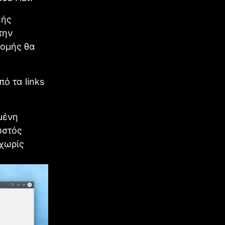
κής
την
νομής θα
ό τα links
μένη
ωστός
 χωρίς