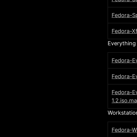
Fedοra-S
Fedοra-Xf
Everything
Fedοra-E
Fedοra-Ev
Fedοra-E
1.2.iso.ma
Workstatio
Fedοra-W