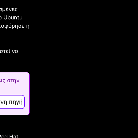
ισμένες
Το Ubuntu
οφόρησε η
στεί να
ις στην
ενη πηγή
Red Hat.