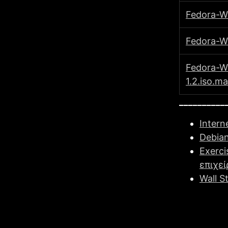
Fedοra-Wo
Fedοra-Wo
Fedοra-W
1.2.iso.ma
__________
Intern
Debian
Exerci
επιχε
Wall S