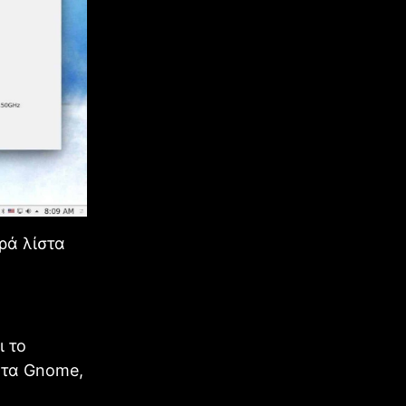
ρά λίστα
ι το
 τα Gnome,