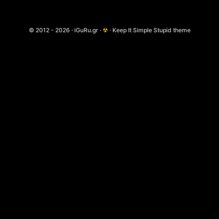
© 2012 - 2026 · iGuRu.gr ·
☢
· Keep It Simple Stupid theme