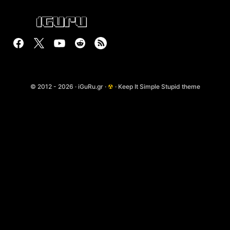
© 2012 - 2026 · iGuRu.gr ·
☢
· Keep It Simple Stupid theme