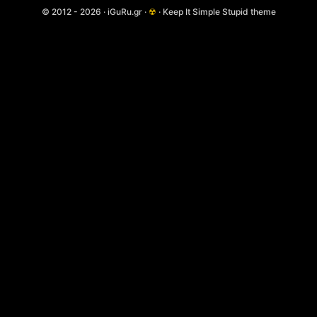
© 2012 - 2026 · iGuRu.gr ·
☢
· Keep It Simple Stupid theme