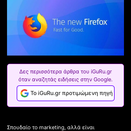
Δες περισσότερα άρθρα του iGuRu.gr
όταν αναζητάς ειδήσεις στην Google.
Το iGuRu.gr προτιμώμενη πηγή
Σπουδαίο το marketing, αλλά είναι