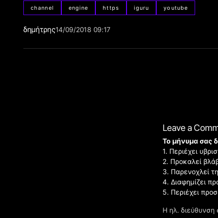
channel
engine
https
iguru
youtube
δημήτρης
14/09/2018 09:17
Leave a Com
Το μήνυμα σας δ
1. Περιέχει υβρ
2. Προκαλεί βλά
3. Παρενοχλεί τ
4. Διαφημίζει πρ
5. Περιέχει προ
Η ηλ. διεύθυνση 