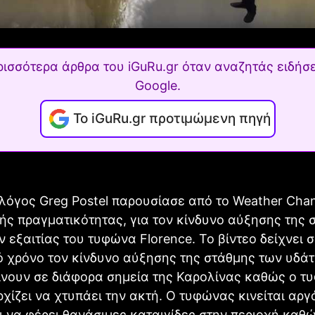
ρισσότερα άρθρα του iGuRu.gr όταν αναζητάς ειδήσε
Google.
Το iGuRu.gr προτιμώμενη πηγή
όγος Greg Postel παρουσίασε από το Weather Chan
τής πραγματικότητας, για τον κίνδυνο αύξησης της 
 εξαιτίας του τυφώνα Florence. Το βίντεο δείχνει σ
ό χρόνο τον κίνδυνο αύξησης της στάθμης των υδά
ίνουν σε διάφορα σημεία της Καρολίνας καθώς ο τ
ρχίζει να χτυπάει την ακτή. Ο τυφώνας κινείται αργ
 να φέρει θανάσιμες καταιγίδες στην περιοχή καθώ