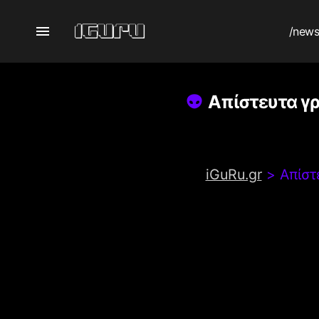
/new
Απίστευτα γρ
iGuRu.gr
>
Απίστ