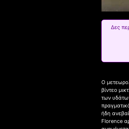
Δες πε
Ο μετεωρολ
βίντεο μικ
των υδάτων
πραγματικ
ήδη ανεβα
Florence α
αναμένεται