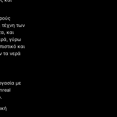
ερούς
 τέχνη των
α, και
ερά, γύρω
πιστικό και
ν τα νερά
ργασία με
nreal
.
ακή