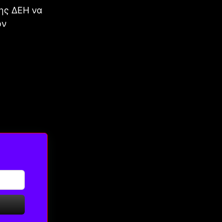
ης ΔΕΗ να
ον
.