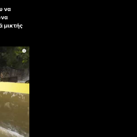
υ να
ώνα
ά μικτής