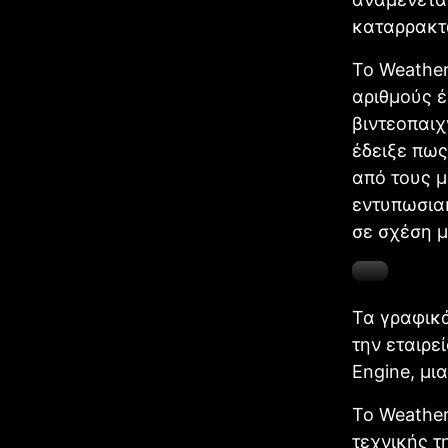
καταρρακτ
Το Weather
αριθμούς έ
βιντεοπαιχ
έδειξε πως
από τους μ
εντυπωσιακ
σε σχέση μ
Τα γραφικ
την εταιρ
Engine, μι
Το Weather
τεχνικής τ