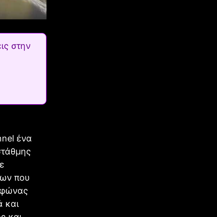
ις στην
nel ένα
στάθμης
ε
των που
υφώνας
ά και
ς και