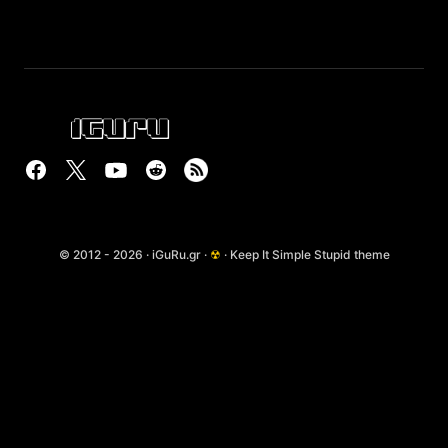
© 2012 - 2026 · iGuRu.gr ·
☢
· Keep It Simple Stupid theme