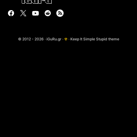
© 2012 - 2026 · iGuRu.gr ·
☢
· Keep It Simple Stupid theme