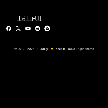
© 2012 - 2026 · iGuRu.gr ·
☢
· Keep It Simple Stupid theme