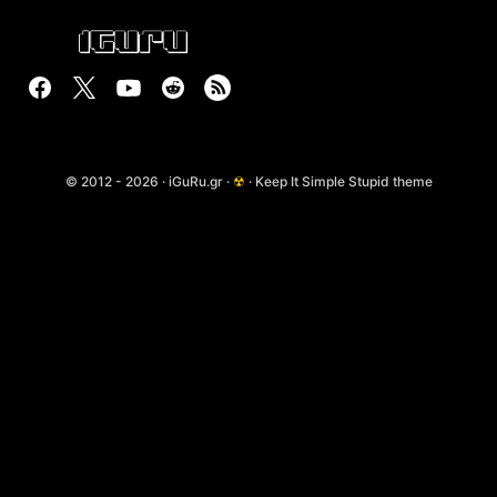
© 2012 - 2026 · iGuRu.gr ·
☢
· Keep It Simple Stupid theme