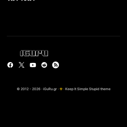
© 2012 - 2026 · iGuRu.gr ·
☢
· Keep It Simple Stupid theme