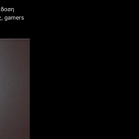
έκδοση
ς, gamers