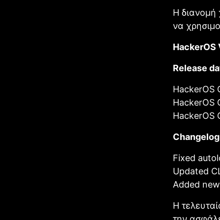
Η διανομή 
να χρησιμοπ
HackerOS 
Release da
HackerOS Of
HackerOS C
HackerOS 
Changelog
Fixed autol
Updated CL
Added new 
Η τελευταί
την ασφάλε