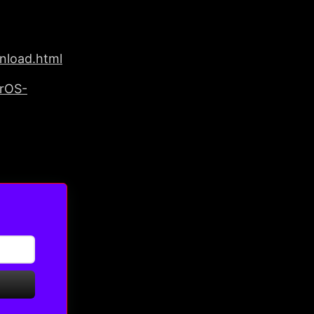
nload.html
erOS-