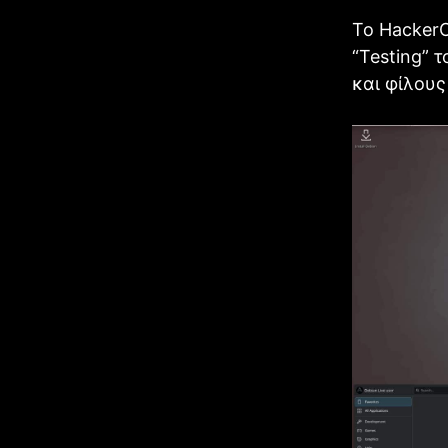
Το HackerO
“Testing” 
και φίλους