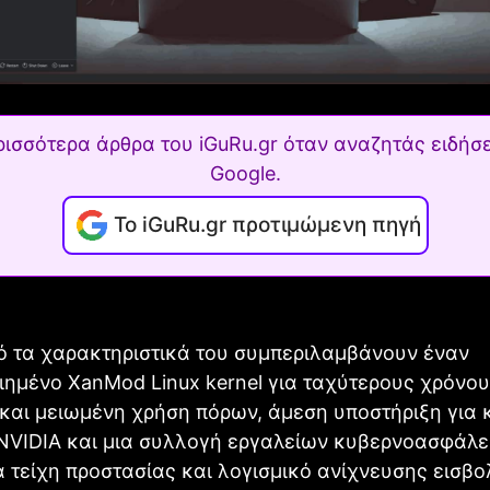
ρισσότερα άρθρα του iGuRu.gr όταν αναζητάς ειδήσε
Google.
Το iGuRu.gr προτιμώμενη πηγή
ό τα χαρακτηριστικά του συμπεριλαμβάνουν έναν
ιημένο XanMod Linux kernel για ταχύτερους χρόνο
και μειωμένη χρήση πόρων, άμεση υποστήριξη για 
NVIDIA και μια συλλογή εργαλείων κυβερνοασφάλε
 τείχη προστασίας και λογισμικό ανίχνευσης εισβο