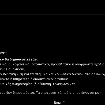
ment
εν θα δημοσιευτεί εάν:
ιστικά, συκοφαντικά, ρατσιστικά, προσβλητικά ή ανάρμοστα σχόλια
βη σε ανηλίκους.
ην ιδιωτική ζωή και τα ατομικά και κοινωνικά δικαιώματα άλλων 
οϊόντα ή υπηρεσίες ή διαδικτυακούς τόπους .
σωπικές πληροφορίες (διεύθυνση, τηλέφωνο κλπ).
σας δεν δημοσιεύεται.
Τα υποχρεωτικά πεδία σημειώνονται με
*
Email *