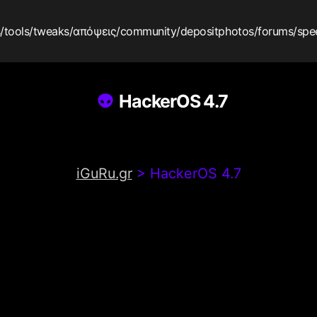
s
/tools
/tweaks
/απόψεις
/community
/depositphotos
/forums
/spe
HackerOS 4.7
iGuRu.gr
>
HackerOS 4.7