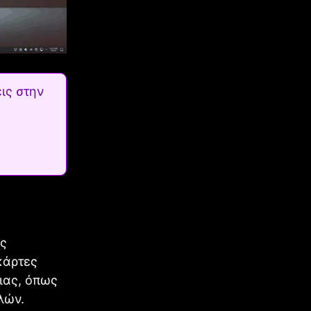
ις στην
υς
κάρτες
ιας, όπως
λών.