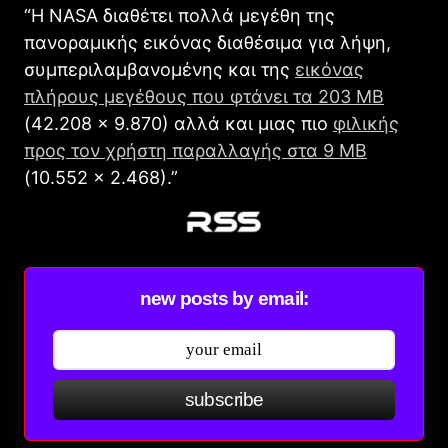
“Η NASA διαθέτει πολλά μεγέθη της
πανοραμικής εικόνας διαθέσιμα για λήψη,
συμπεριλαμβανομένης και της
εικόνας
πλήρους μεγέθους που φτάνει τα 203 MB
(42.208 x 9.870) αλλά και μιας πιο
φιλικής
προς τον χρήστη παραλλαγής στα 9 MB
(10.552 x 2.468).”
new posts by email:
subscribe