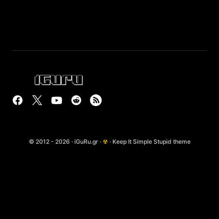
© 2012 - 2026 · iGuRu.gr ·
☢
· Keep It Simple Stupid theme