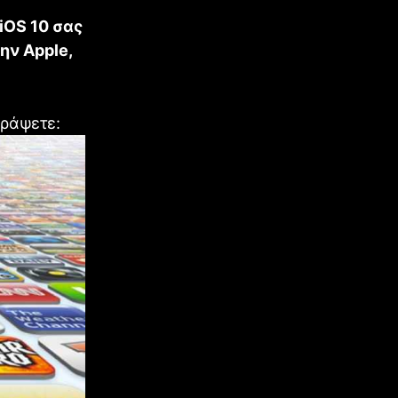
iOS 10 σας
ην Apple,
γράψετε: