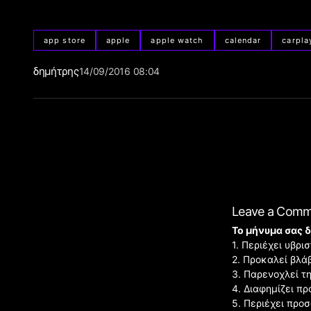
app store
apple
apple watch
calendar
carpla
δημήτρης
14/09/2016 08:04
Leave a Com
Το μήνυμα σας δ
1. Περιέχει υβρ
2. Προκαλεί βλά
3. Παρενοχλεί τ
4. Διαφημίζει πρ
5. Περιέχει προ