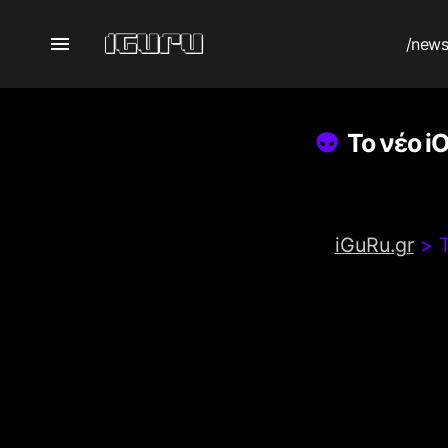
/new
Το νέο i
iGuRu.gr
>