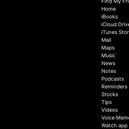
Find My Fr
Home
iBooks
iCloud Driv
iTunes Sto
Mail
Maps
Music
News
Notes
Podcasts
Reminders
Stocks
Tips
Videos
Voice Mem
Watch app