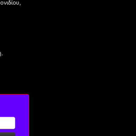
ονιδίου,
ή.