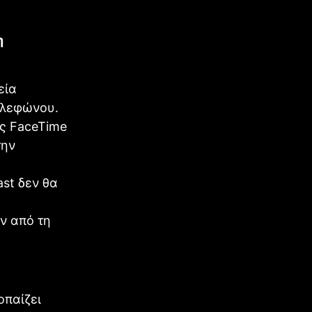
η
εία
ηλεφώνου.
ις FaceTime
την
st δεν θα
ν από τη
οπαίζει