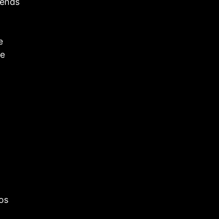
iends
e
re
os