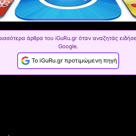
ρισσότερα άρθρα του iGuRu.gr όταν αναζητάς ειδήσε
Google.
Το iGuRu.gr προτιμώμενη πηγή