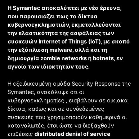
Η
Symantec
αποκαλύπτει με νέα έρευνα,
που παρουσιάζει πως τα
δίκτυα
κυβερνοεγκληματιών, εκμεταλλεύονται
την ελαστικότητα της ασφάλειας των
συσκευών
Internet of Things
(
IoT
)
, με σκοπό
την εξάπλωση
malware
, αλλά και τη
δημιουργία
zombie networks
ή
botnets
, εν
αγνοία των ιδιοκτητών τους.
Η εξειδικευμένη ομάδα
Security Response
της
Symantec
, ανακάλυψε ότι οι
κυβερνοεγκληματίες , εισβάλουν σε οικιακά
δίκτυα, καθώς και σε συνδεδεμένες
συσκευές που χρησιμοποιούν καθημερινά οι
καταναλωτές, έτσι ώστε να διεξαχθούν
επιθέσεις
distributed
denial
of
service