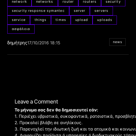
network
networks
router
routers
security
security response symantec
server
servers
service
things
times
upload
uploads
ασφάλεια
δημήτρης
news
17/10/2016 18:15
Leave a Comment
Το μήνυμα σας δεν θα δημοσιευτεί εάν:
1. Περιέχει υβριστικά, συκοφαντικά, ρατσιστικά, προσβλητ
2. Προκαλεί βλάβη σε ανηλίκους.
3. Παρενοχλεί την ιδιωτική ζωή και τα ατομικά και κοινω
4. Διαφημίζει προϊόντα ή υπηρεσίες ή διαδικτυακούς τόπου