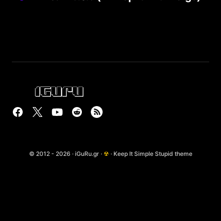
© 2012 - 2026 · iGuRu.gr ·
☢
· Keep It Simple Stupid theme