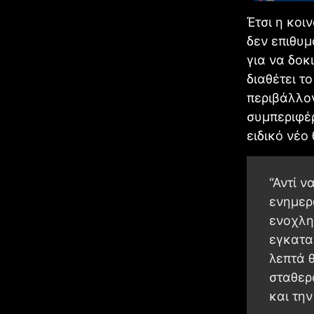
Έτσι η κοι
δεν επιθυμ
για να δοκ
διαθέτει τ
περιβάλλον
συμπεριφέρ
ειδικό νέο
“Αντί 
ενημερ
ενοχλη
εγκατα
λεπτά θ
σταθερ
και την