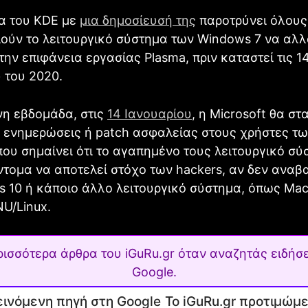
τα του KDE με
μια δημοσίευσή της
παροτρύνει όλους
ούν το λειτουργικό σύστημα των Windows 7 να αλ
στην επιφάνεια εργασίας Plasma, πριν καταστεί τις 1
 του 2020.
νη εβδομάδα, στις
14 Ιανουαρίου
, η Microsoft θα στ
ι ενημερώσεις ή patch ασφαλείας στους χρήστες τ
που σημαίνει ότι το αγαπημένο τους λειτουργικό σύ
ντομα να αποτελεί στόχο των hackers, αν δεν αναβ
 10 ή κάποιο άλλο λειτουργικό σύστημα, όπως Mac
U/Linux.
ρισσότερα άρθρα του iGuRu.gr όταν αναζητάς ειδήσε
Google.
Το iGuRu.gr προτιμώμ