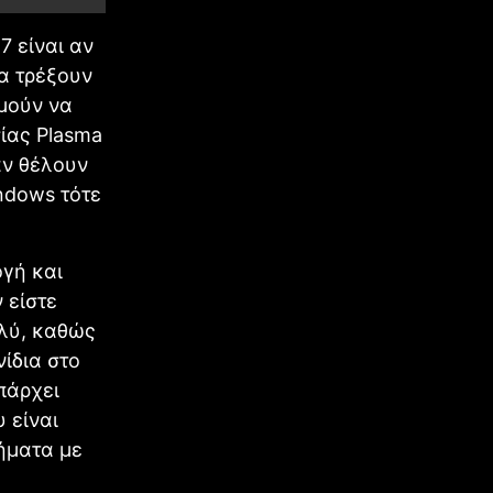
7 είναι αν
α τρέξουν
υμούν να
ίας Plasma
αν θέλουν
ndows τότε
ογή και
 είστε
ολύ, καθώς
ίδια στο
υπάρχει
υ είναι
ήματα με