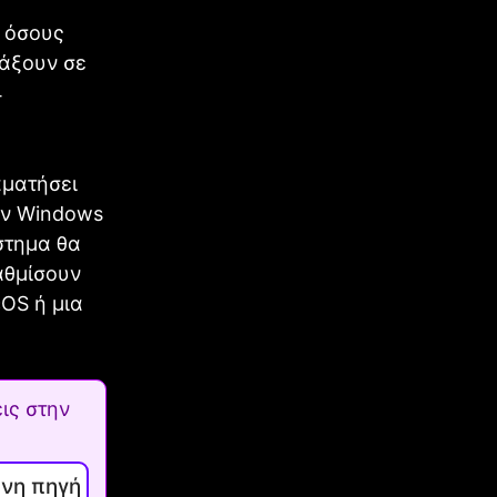
 όσους
λάξουν σε
4
αματήσει
ων Windows
στημα θα
αθμίσουν
OS ή μια
ις στην
ενη πηγή