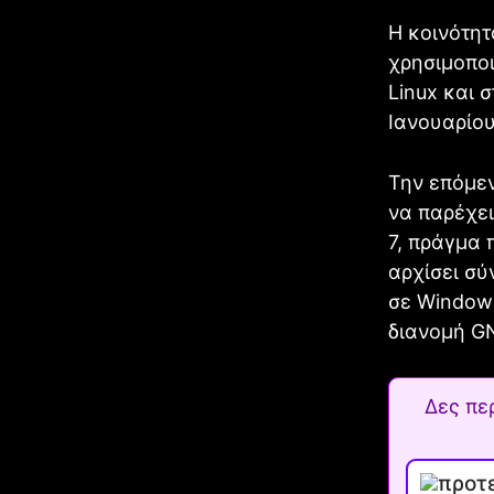
Η κοινότη
χρησιμοποι
Linux και 
Ιανουαρίου
Την επόμε
να παρέχε
7, πράγμα 
αρχίσει σύ
σε Windows
διανομή GN
Δες πε