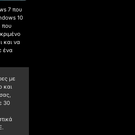
ws 7 που
ndows 10
ή που
εκριμένο
ι και να
ε ένα
ρες με
ο και
σας,
ε 30
στικά
E.