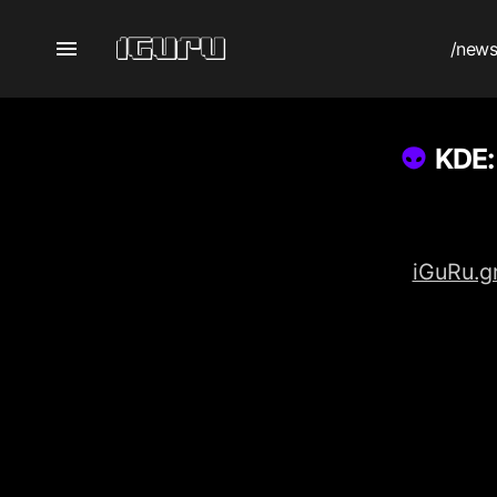
/new
KDE:
iGuRu.g