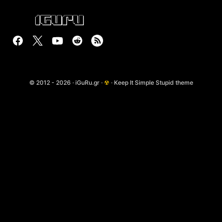
© 2012 - 2026 · iGuRu.gr ·
☢
· Keep It Simple Stupid theme