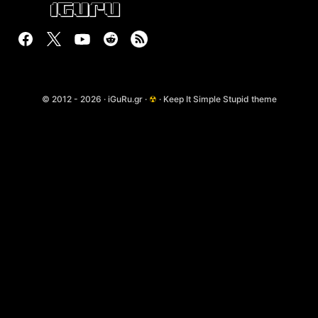
© 2012 - 2026 · iGuRu.gr ·
☢
· Keep It Simple Stupid theme