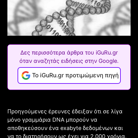
Δες περισσότερα άρθρα του iGuRu.gr
όταν αναζητάς ειδήσεις στην Google.
Το iGuRu.gr προτιμώμενη πηγή
Προηγούμενες έρευνες έδειξαν ότι σε λίγα
μόνο γραμμάρια DNA μπορούν να
αποθηκεύσουν ένα exabyte δεδομένων και
να το διατηρήσουν ως έχει για 2.000 χρόνια.