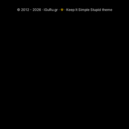
© 2012 - 2026 · iGuRu.gr ·
☢
· Keep It Simple Stupid theme