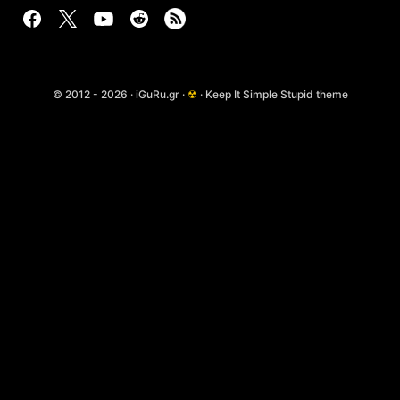
© 2012 - 2026 · iGuRu.gr ·
☢
· Keep It Simple Stupid theme