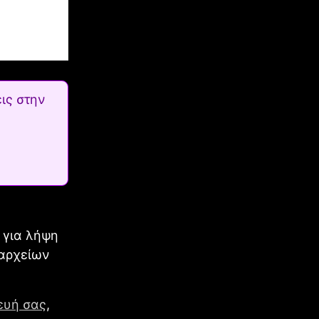
ις στην
α για λήψη
 αρχείων
ευή σας
,