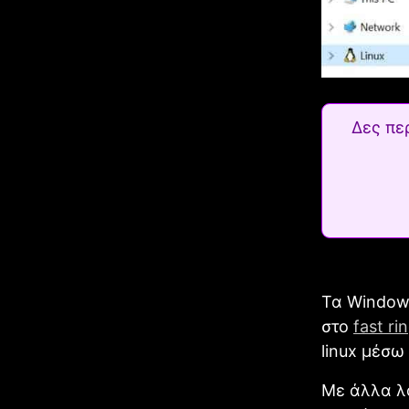
Δες πε
Τα Windows
στο
fast ri
linux μέσω 
Με άλλα λ