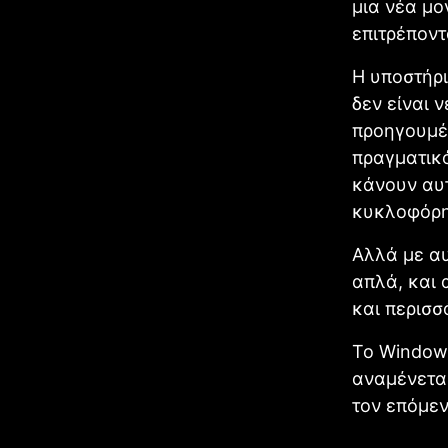
μια νέα μον
επιτρέποντ
Η υποστήρι
δεν είναι 
προηγουμέν
πραγματικ
κάνουν αυτ
κυκλοφόρησ
Αλλά με αυ
απλά, και 
και περισσό
Το Windows
αναμένετα
τον επόμεν