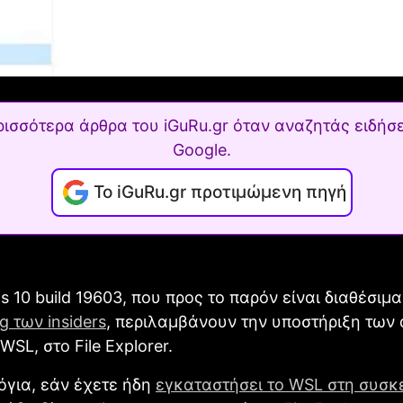
ρισσότερα άρθρα του iGuRu.gr όταν αναζητάς ειδήσε
Google.
Το iGuRu.gr προτιμώμενη πηγή
 10 build 19603, που προς το παρόν είναι διαθέσιμ
ng των insiders
, περιλαμβάνουν την υποστήριξη των
WSL, στο File Explorer.
όγια, εάν έχετε ήδη
εγκαταστήσει το WSL στη συσκ