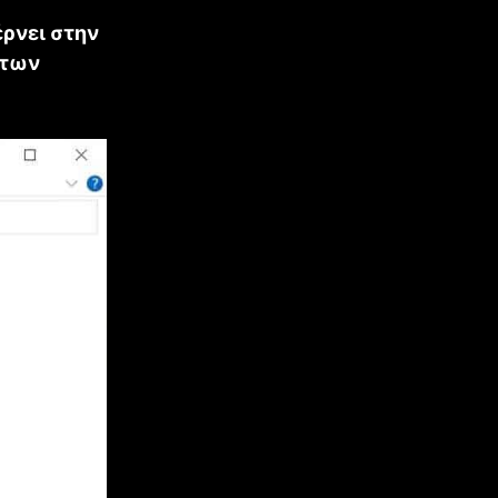
έρνει στην
 των