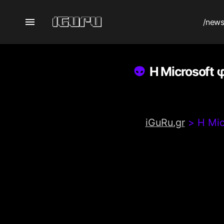
/new
Η Microsoft 
iGuRu.gr
>
Η Mic