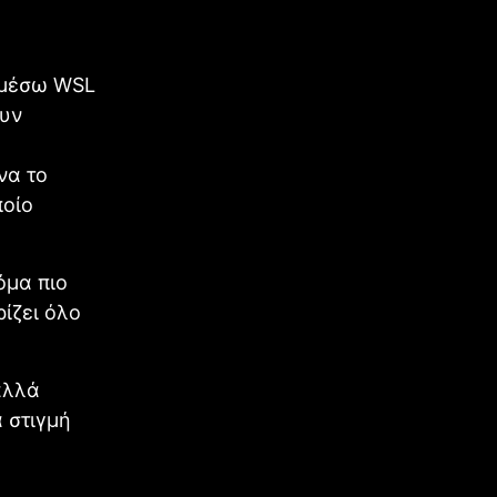
ν μέσω WSL
ουν
να το
ποίο
όμα πιο
ρίζει όλο
 αλλά
 στιγμή