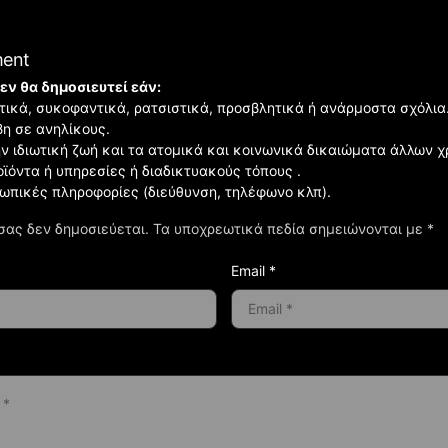
ment
εν θα δημοσιευτεί εάν:
ιστικά, συκοφαντικά, ρατσιστικά, προσβλητικά ή ανάρμοστα σχόλια
βη σε ανηλίκους.
ην ιδιωτική ζωή και τα ατομικά και κοινωνικά δικαιώματα άλλων 
οϊόντα ή υπηρεσίες ή διαδικτυακούς τόπους .
σωπικές πληροφορίες (διεύθυνση, τηλέφωνο κλπ).
σας δεν δημοσιεύεται.
Τα υποχρεωτικά πεδία σημειώνονται με
*
Email *