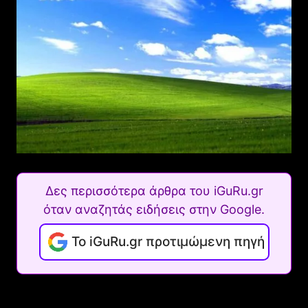
Δες περισσότερα άρθρα του iGuRu.gr
όταν αναζητάς ειδήσεις στην Google.
Το iGuRu.gr προτιμώμενη πηγή