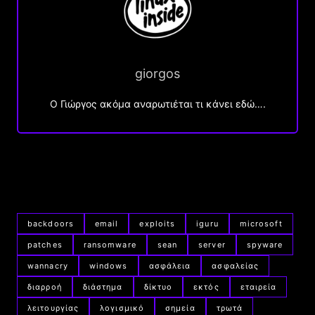
giorgos
Ο Γιώργος ακόμα αναρωτιέται τι κάνει εδώ….
backdoors
email
exploits
iguru
microsoft
patches
ransomware
sean
server
spyware
wannacry
windows
ασφάλεια
ασφαλείας
διαρροή
διάστημα
δίκτυο
εκτός
εταιρεία
λειτουργίας
λογισμικό
σημεία
τρωτά