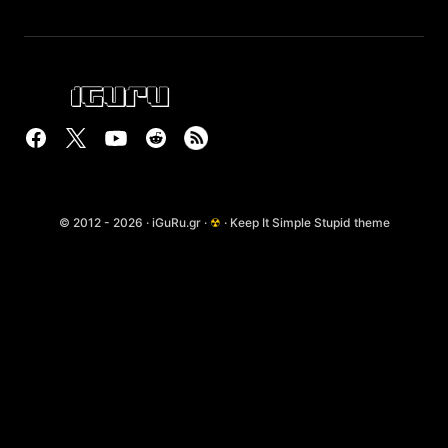
© 2012 - 2026 · iGuRu.gr ·
☢
· Keep It Simple Stupid theme