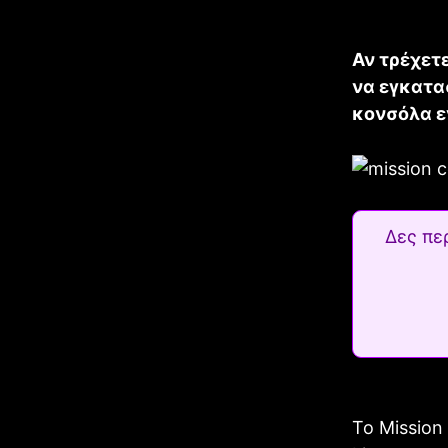
Αν τρέχετε
να εγκατα
κονσόλα ε
Δες πε
Το Mission