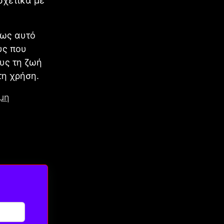
σχετικά με
πως αυτό
υς που
υς τη ζωή
τη χρήση.
μη