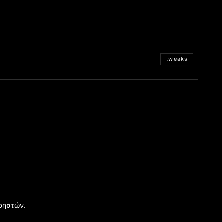
tweaks
.
χρηστών.