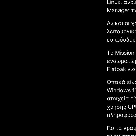
Linux, ανο
Manager τ
Αν και οι 
λειτουργικ
ευπρόσδεκτ
Το Mission
ενσωματωμέ
Flatpak γι
Οπτικά είν
Windows 11
στοιχεία ε
χρήσης GPU
πληροφορίε
Για τα γρα