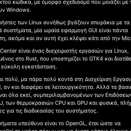
ικτού κώδικα, με όμορφο σχεδιασμό που μοιάζει με 
ων Windows.
χρήστες των Linux συνήθως βγάζουν σπυράκια με τ
ά συστήματα, μία ωραία εφαρμογή GUI είναι πάντα
η, ακόμα και αν αυτή έχει κλέψει κάτι από την Mic
 Center είναι ένας διαχειριστής εργασιών για Linux,
νος στο Rust, που υποστηρίζει το GTK4 και διατίθε
α εύκολη εγκατάσταση.
αι πολύ, μα πάρα πολύ κοντά στη Διαχείριση Εργασ
, αν και διαφέρει σε λειτουργικότητα. Αλλά τα βασ
ίναι όλα εκεί, συμπεριλαμβανομένων των Επιδόσεων
, των θερμοκρασιών CPU και GPU και φυσικά, πλή
ς για τις διαδικασίας του συστήματος.
φήματα υπεύθυνο είναι το OpenGL, έτσι ώστε να