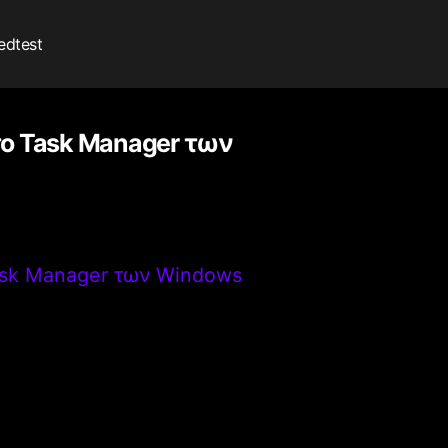
edtest
 το Task Manager των
Task Manager των Windows