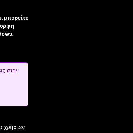
s, μπορείτε
μορφη
dows.
ις στην
ια χρήστες