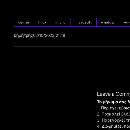
center
linux
micro
microsoft
window
wi
δημήτρης
02/10/2023 21:19
Leave a Com
Το μήνυμα σας δ
1. Περιέχει υβρ
2. Προκαλεί βλά
3. Παρενοχλεί τ
4. Διαφημίζει πρ