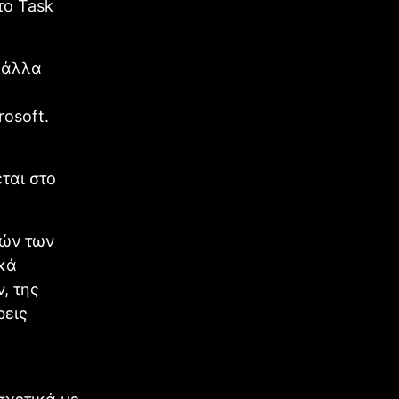
το Task
α άλλα
rosoft.
ται στο
ιών των
ικά
, της
ρεις