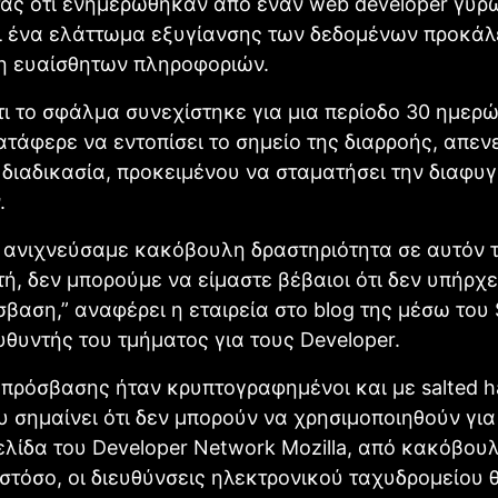
ας ότι ενημερώθηκαν από έναν web developer γύρω
τι ένα ελάττωμα εξυγίανσης των δεδομένων προκάλ
 ευαίσθητων πληροφοριών.
τι το σφάλμα συνεχίστηκε για μια περίοδο 30 ημερώ
κατάφερε να εντοπίσει το σημείο της διαρροής, απε
διαδικασία, προκειμένου να σταματήσει την διαφυ
.
ν ανιχνεύσαμε κακόβουλη δραστηριότητα σε αυτόν 
ή, δεν μπορούμε να είμαστε βέβαιοι ότι δεν υπήρχ
σβαση,” αναφέρει η εταιρεία στο blog της μέσω του
ευθυντής του τμήματος για τους Developer.
 πρόσβασης ήταν κρυπτογραφημένοι και με salted h
 σημαίνει ότι δεν μπορούν να χρησιμοποιηθούν για
ελίδα του Developer Network Mozilla, από κακόβου
στόσο, οι διευθύνσεις ηλεκτρονικού ταχυδρομείου 