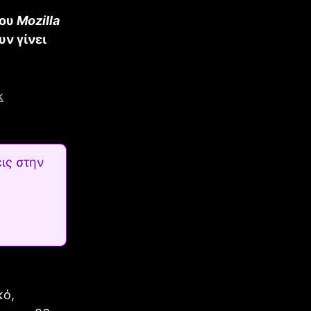
του
Mozilla
ν γίνει
ις στην
κό,