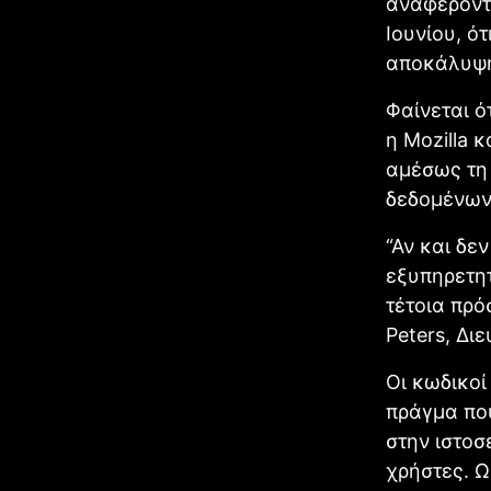
αναφέροντ
Ιουνίου, ό
αποκάλυψη
Φαίνεται ό
η Mozilla 
αμέσως τη 
δεδομένων
“Αν και δε
εξυπηρετητ
τέτοια πρό
Peters, Δι
Οι κωδικοί
πράγμα που
στην ιστοσ
χρήστες. Ω