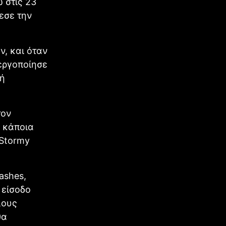
 στις 23
εσε την
ν, και όταν
νεργοποίησε
γή
τον
ε κάποια
 Stormy
ashes,
 είσοδο
λους
θα