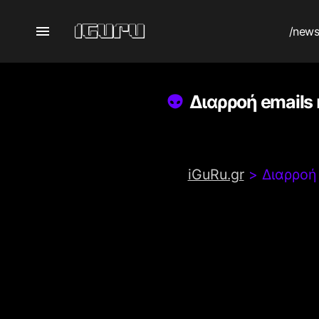
/new
Διαρροή emails
iGuRu.gr
>
Διαρροή