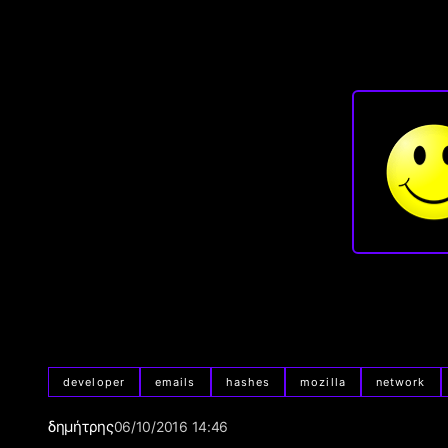
developer
emails
hashes
mozilla
network
δημήτρης
06/10/2016 14:46