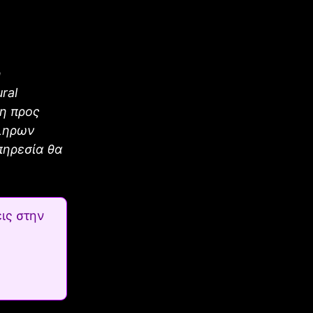
ή
ral
ξη προς
κληρων
πηρεσία θα
ις στην