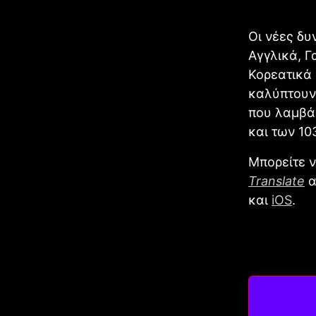
Οι νέες δ
Αγγλικά, Γ
Κορεατικά 
καλύπτουν
που λαμβάν
και των 10
Μπορείτε ν
Translate
α
και
iOS
.