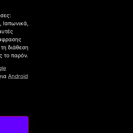
σες:
, Ιαπωνικά,
αυτές
τάφρασης
 τη διάθεση
ς το παρόν.
gle
για
Android