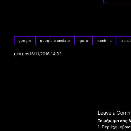
google
google translate
iguru
machine
trans
giorgos
16/11/2016 14:32
Leave a Com
Το μήνυμα σας δ
1. Περιέχει υβρ