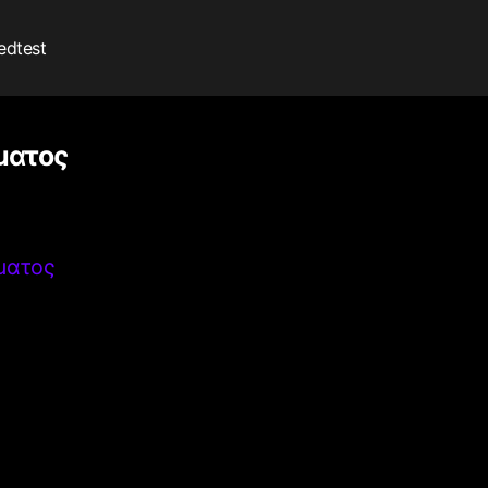
edtest
ματος
ματος