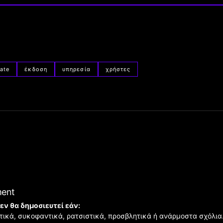
late
έκδοση
υπηρεσία
χρήστες
ment
εν θα δημοσιευτεί εάν:
ιστικά, συκοφαντικά, ρατσιστικά, προσβλητικά ή ανάρμοστα σχόλια