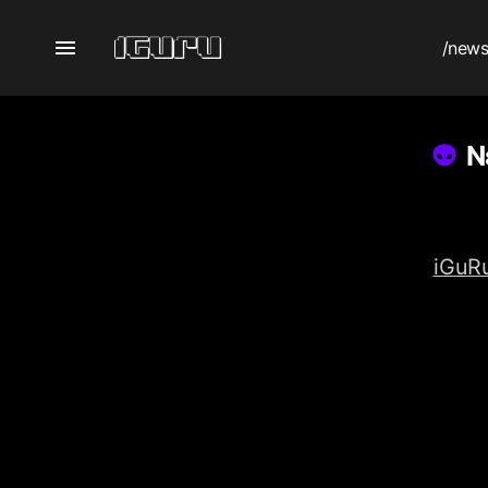
/new
Ν
iGuRu