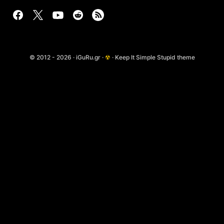
© 2012 - 2026 · iGuRu.gr ·
☢
· Keep It Simple Stupid theme